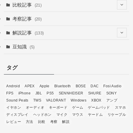
(6)
(67)
比較記事
(21)
(16)
(15)
(15)
(1)
考察記事
(20)
(7)
(4)
(9)
(3)
(12)
解説記事
(133)
(4)
(6)
(4)
(54)
豆知識
(5)
(2)
(15)
(1)
(29)
(6)
(5)
タグ
(20)
(13)
Android
APEX
Apple
Bluetooth
BOSE
DAC
Fosi Audio
(4)
FPS
iPhone
JBL
PS5
SENNHEISER
SHURE
SONY
Sound Peats
TWS
VALORANT
Windows
XBOX
アンプ
イヤホン
オーディオ
キーボード
ゲーム
ゲームパッド
スマホ
ディスプレイ
ヘッドホン
マイク
マウス
ヤードム
リケーブル
レビュー
方法
比較
考察
解説