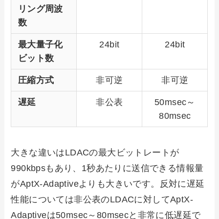
リング周波
数
最大量子化
24bit
24bit
ビット数
圧縮方式
非可逆
非可逆
遅延
非公表
50msec～
80msec
大きな違いはLDACの最大ビットレートが
990kbpsもあり、1秒あたりに送信できる情報量
がAptX-Adaptiveよりも大きいです。反対に遅延
性能については非公表のLDACに対してAptX-
Adaptiveは50msec～80msecと非常に低遅延で