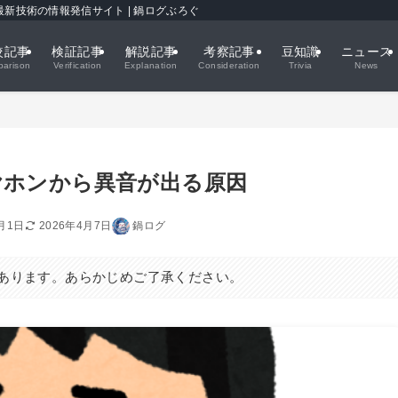
新技術の情報発信サイト | 鍋ログぶろぐ
較記事
検証記事
解説記事
考察記事
豆知識
ニュース
arison
Verification
Explanation
Consideration
Trivia
News
ヤホンから異音が出る原因
2月1日
2026年4月7日
鍋ログ
あります。あらかじめご了承ください。