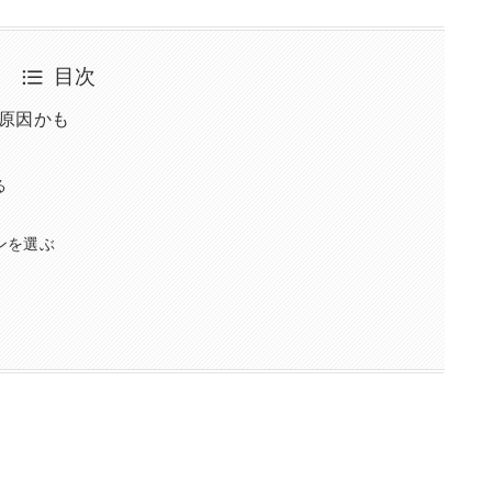
目次
が原因かも
る
ンを選ぶ