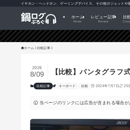
イヤホン・ヘッドホン、ゲーミングデバイス、その他ガジェットや最
ホーム
レビュー記事
比
Home
Review
Comp
ホーム
比較記事
2026
【比較】パンタグラフ式
8/09
2024年7月7日
20
比較記事
キーボード
比較
当ページのリンクには広告が含まれる場合が