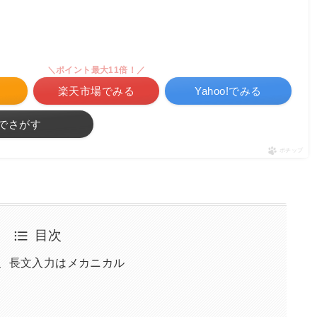
＼ポイント最大11倍！／
る
楽天市場でみる
Yahoo!でみる
でさがす
ポチップ
目次
、長文入力はメカニカル