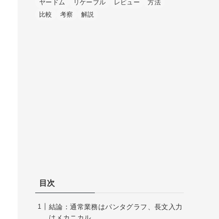
ヤードム
リケーブル
レビュー
方法
比較
考察
解説
目次
結論：通常業務はパンタグラフ、長文入力
はメカニカル