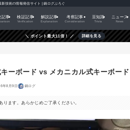
新技術の情報発信サイト | 鍋ログぶろぐ
較記事
検証記事
解説記事
考察記事
豆知識
ニュース
arison
Verification
Explanation
Consideration
Trivia
News
＼ ポイント最大11倍！ ／
詳細を見る
キーボード vs メカニカル式キーボード
26年8月9日
鍋ログ
あります。あらかじめご了承ください。