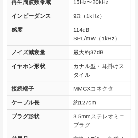
再生周波数帯域
15Hz〜20kHz
インピーダンス
9Ω（1kHz）
感度
114dB
SPL/mW（1kHz）
ノイズ減衰量
最大約37dB
イヤホン形状
カナル型・耳掛けス
タイル
接続端子
MMCXコネクタ
ケーブル長
約127cm
プラグ形状
3.5mmステレオミニ
プラグ