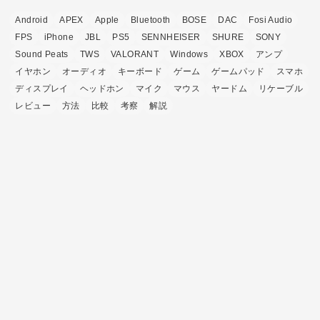
(13)
Android
APEX
Apple
Bluetooth
BOSE
DAC
Fosi Audio
(4)
FPS
iPhone
JBL
PS5
SENNHEISER
SHURE
SONY
Sound Peats
TWS
VALORANT
Windows
XBOX
アンプ
イヤホン
オーディオ
キーボード
ゲーム
ゲームパッド
スマホ
ディスプレイ
ヘッドホン
マイク
マウス
ヤードム
リケーブル
レビュー
方法
比較
考察
解説